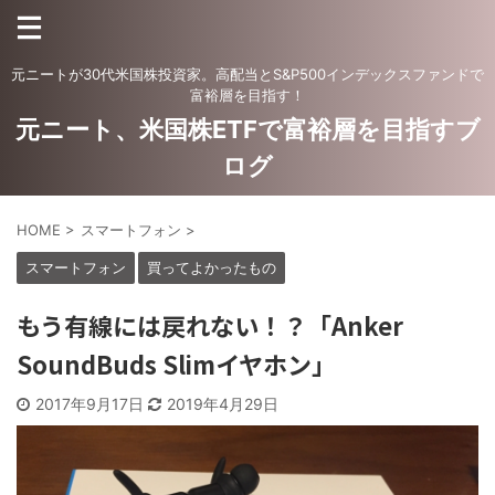
元ニートが30代米国株投資家。高配当とS&P500インデックスファンドで
富裕層を目指す！
元ニート、米国株ETFで富裕層を目指すブ
ログ
HOME
>
スマートフォン
>
スマートフォン
買ってよかったもの
もう有線には戻れない！？「Anker
SoundBuds Slimイヤホン」
2017年9月17日
2019年4月29日