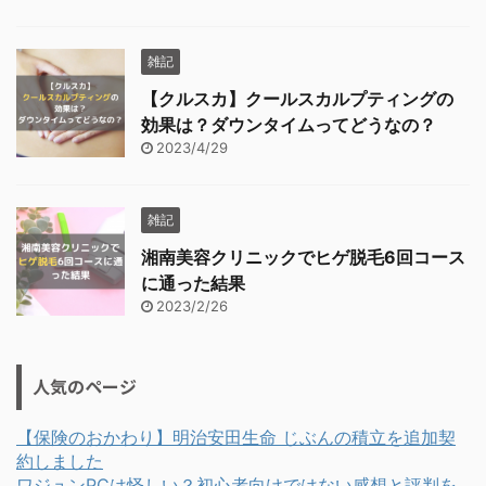
雑記
【クルスカ】クールスカルプティングの
効果は？ダウンタイムってどうなの？
2023/4/29
雑記
湘南美容クリニックでヒゲ脱毛6回コース
に通った結果
2023/2/26
人気のページ
【保険のおかわり】明治安田生命 じぶんの積立を追加契
約しました
ワジュンPCは怪しい？初心者向けではない感想と評判を