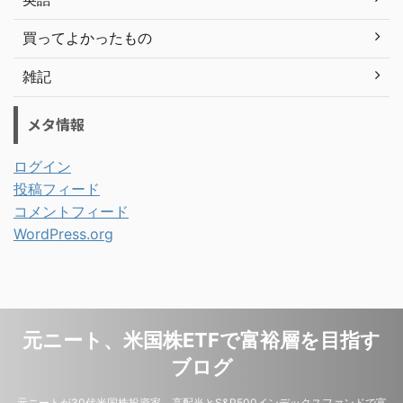
買ってよかったもの
雑記
メタ情報
ログイン
投稿フィード
コメントフィード
WordPress.org
元ニート、米国株ETFで富裕層を目指す
ブログ
元ニートが30代米国株投資家。高配当とS&P500インデックスファンドで富