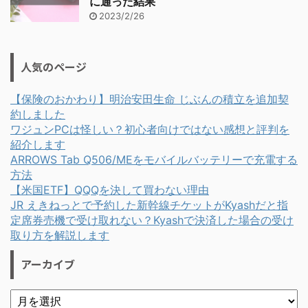
に通った結果
2023/2/26
人気のページ
【保険のおかわり】明治安田生命 じぶんの積立を追加契
約しました
ワジュンPCは怪しい？初心者向けではない感想と評判を
紹介します
ARROWS Tab Q506/MEをモバイルバッテリーで充電する
方法
【米国ETF】QQQを決して買わない理由
JR えきねっとで予約した新幹線チケットがKyashだと指
定席券売機で受け取れない？Kyashで決済した場合の受け
取り方を解説します
アーカイブ