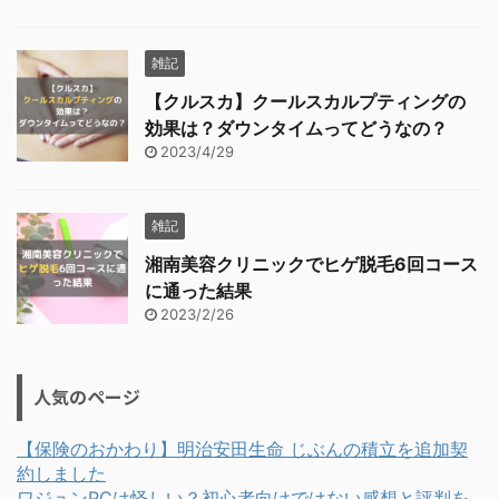
雑記
【クルスカ】クールスカルプティングの
効果は？ダウンタイムってどうなの？
2023/4/29
雑記
湘南美容クリニックでヒゲ脱毛6回コース
に通った結果
2023/2/26
人気のページ
【保険のおかわり】明治安田生命 じぶんの積立を追加契
約しました
ワジュンPCは怪しい？初心者向けではない感想と評判を