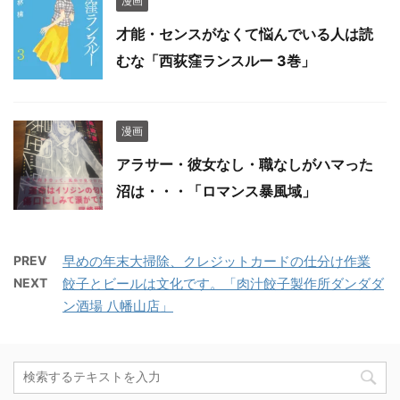
漫画
才能・センスがなくて悩んでいる人は読
むな「西荻窪ランスルー 3巻」
漫画
アラサー・彼女なし・職なしがハマった
沼は・・・「ロマンス暴風域」
PREV
早めの年末大掃除、クレジットカードの仕分け作業
NEXT
餃子とビールは文化です。「肉汁餃子製作所ダンダダ
ン酒場 八幡山店」