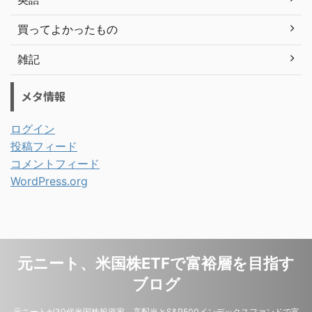
買ってよかったもの
雑記
メタ情報
ログイン
投稿フィード
コメントフィード
WordPress.org
元ニート、米国株ETFで富裕層を目指す
ブログ
元ニートが30代米国株投資家。高配当とS&P500インデックスファンドで富