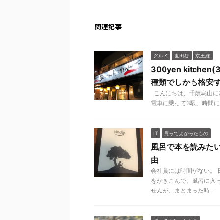
関連記事
グルメ
世田谷
京王線
300yen kitc
種類でしかも格安
こんにちは、千歳烏山に
電車に乗って3駅、時間に
IT
買ってよかったもの
風呂で本を読みたいなら
由
会社員には時間がない。 
をかきこんで、風呂に入っ
せんが、まとまった時 ...