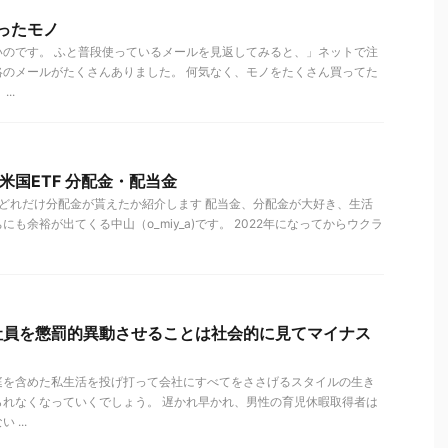
かったモノ
いのです。 ふと普段使っているメールを見返してみると、」ネットで注
絡のメールがたくさんありました。 何気なく、モノをたくさん買ってた
..
の米国ETF 分配金・配当金
月、どれだけ分配金が貰えたか紹介します 配当金、分配金が大好き、生活
も余裕が出てくる中山（o_miy_a)です。 2022年になってからウクラ
社員を懲罰的異動させることは社会的に見てマイナス
庭を含めた私生活を投げ打って会社にすべてをささげるスタイルの生き
られなくなっていくでしょう。 遅かれ早かれ、男性の育児休暇取得者は
...