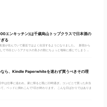
hen(300エンキッチン)は千歳烏山トップクラスで日本酒の
すぎる
友達が住んでいて最近ではよく出没するようになりました。 新宿から
して15分というアクセスの良さの割にちょっと地味に感じてしまう ...
、Kindle Paperwhiteを迷わず買うべきその理
日中は仕事に追われ、家に帰ると既に23時過ぎ。コンビニで買った弁当
て、ベッドに倒れこんで1日が終わります。 こんな日ばかりではありま