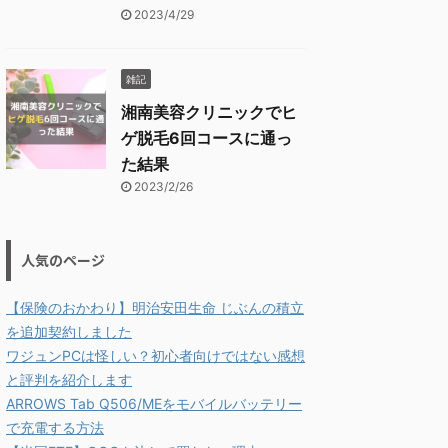
2023/4/29
雑記
湘南美容クリニックでヒ
ゲ脱毛6回コースに通っ
た結果
2023/2/26
人気のページ
【保険のおかわり】明治安田生命 じぶんの積立
を追加契約しました
ワジュンPCは怪しい？初心者向けではない感想
と評判を紹介します
ARROWS Tab Q506/MEをモバイルバッテリー
で充電する方法