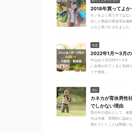
買ってよかったもの
2018年買ってよ
モノをよく買う方ではな
文した商品の発送済み連
んだと気づかされました。 .
投資
2022年1月〜3月
中山ゆう2022年1〜3
に余裕が出てくると気持ちに
イナ侵攻 ...
雑記
カネカが育休男性
でしかない理由
世の中の流れとして、家
方は今後、世間的に認め
増えていくことは間違いない 