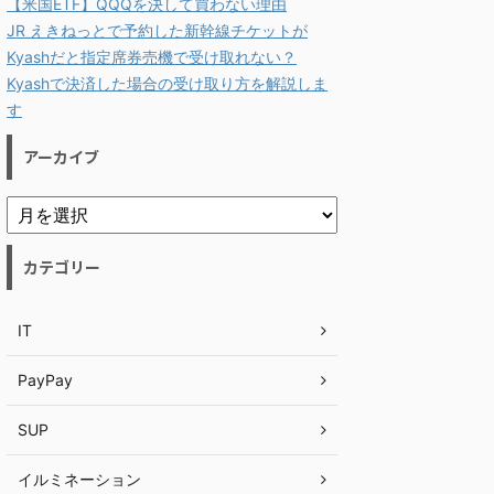
【米国ETF】QQQを決して買わない理由
JR えきねっとで予約した新幹線チケットが
Kyashだと指定席券売機で受け取れない？
Kyashで決済した場合の受け取り方を解説しま
す
アーカイブ
カテゴリー
IT
PayPay
SUP
イルミネーション