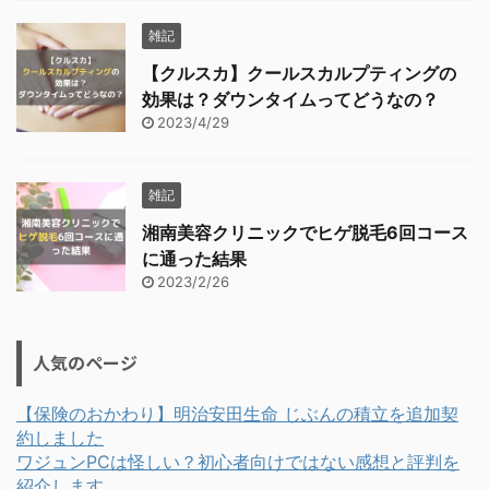
雑記
【クルスカ】クールスカルプティングの
効果は？ダウンタイムってどうなの？
2023/4/29
雑記
湘南美容クリニックでヒゲ脱毛6回コース
に通った結果
2023/2/26
人気のページ
【保険のおかわり】明治安田生命 じぶんの積立を追加契
約しました
ワジュンPCは怪しい？初心者向けではない感想と評判を
紹介します