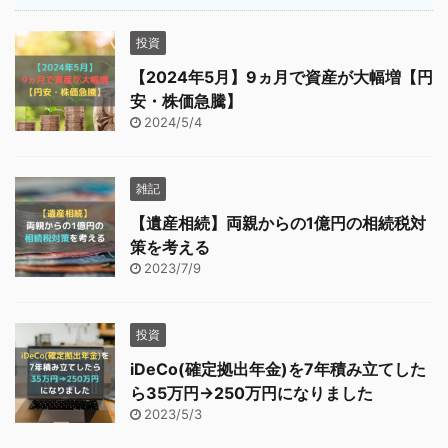
投資
【2024年5月】9ヵ月で資産が大幅増【円
安・株価急騰】
2024/5/4
雑記
【遺産相続】両親からの1億円の相続税対
策を考える
2023/7/9
投資
iDeCo(確定拠出年金)を7年積み立てした
ら35万円→250万円になりました
2023/5/3