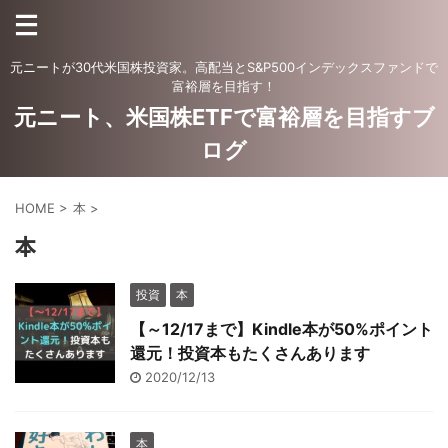
元ニートが30代米国株投資家。高配当とS&P500インデックスファンドで
富裕層を目指す！
元ニート、米国株ETFで富裕層を目指すブ
ログ
HOME
>
本
>
本
投資
本
【～12/17まで】Kindle本が50%ポイント
還元！投資本もたくさんあります
2020/12/13
本