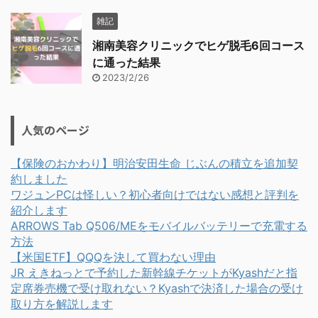
雑記
湘南美容クリニックでヒゲ脱毛6回コース
に通った結果
2023/2/26
人気のページ
【保険のおかわり】明治安田生命 じぶんの積立を追加契
約しました
ワジュンPCは怪しい？初心者向けではない感想と評判を
紹介します
ARROWS Tab Q506/MEをモバイルバッテリーで充電する
方法
【米国ETF】QQQを決して買わない理由
JR えきねっとで予約した新幹線チケットがKyashだと指
定席券売機で受け取れない？Kyashで決済した場合の受け
取り方を解説します