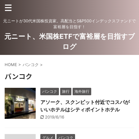
元ニートが30代米国株投資家。高配当とS&P500インデックスファンドで
富裕層を目指す！
元ニート、米国株ETFで富裕層を目指すブ
ログ
HOME
>
バンコク
>
バンコク
バンコク
旅行
海外旅行
アソーク、スクンビット付近でコスパが
いいホテルはシティポイントホテル
2019/6/16
グルメ
バンコク