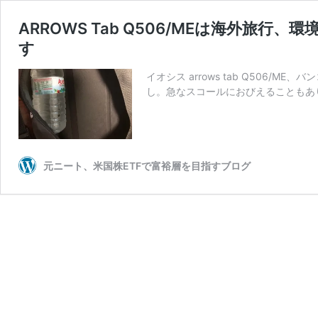
ARROWS Tab Q506/MEは海外旅
す
イオシス arrows tab Q506
し。急なスコールにおびえることもありま
元ニート、米国株ETFで富裕層を目指すブログ